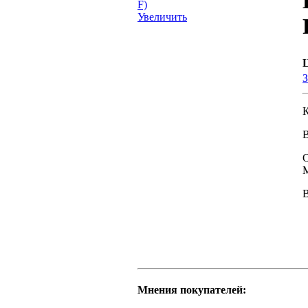
Увеличить
З
К
В
М
Мнения покупателей: