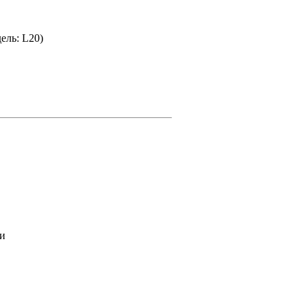
ель: L20)
 и